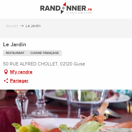
Aller
au
contenu
principal
Accueil
Le Jardin
Le Jardin
RESTAURANT
CUISINE FRANÇAISE
50 RUE ALFRED CHOLLET, 02120 Guise
M'y rendre
Partager