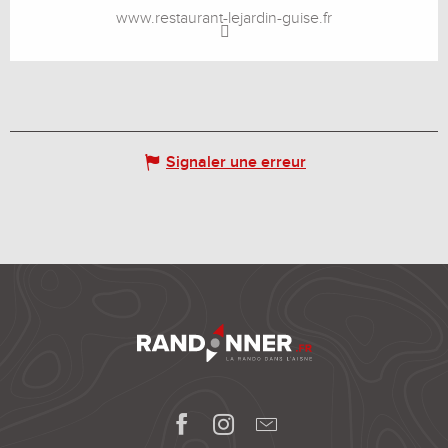
www.restaurant-lejardin-guise.fr
Signaler une erreur