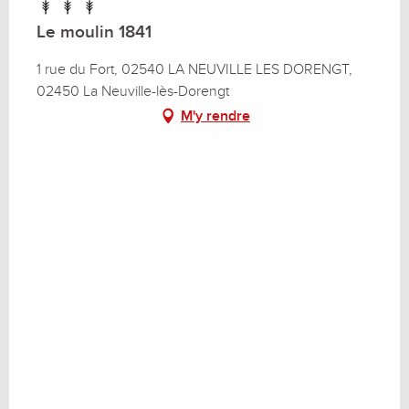
Du
14 novembre 2026
au
18 décembre
2026
Le moulin 1841
1 rue du Fort, 02540 LA NEUVILLE LES DORENGT,
Du
19 décembre 2026
au
1 janvier 2027
02450 La Neuville-lès-Dorengt
M'y rendre
Du
2 janvier 2027
au
8 janvier 2027