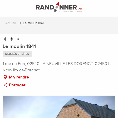
Aller
au
contenu
principal
Accueil
Le moulin 1841
Le moulin 1841
MEUBLÉS ET GÎTES
1 rue du Fort, 02540 LA NEUVILLE LES DORENGT, 02450 La
Neuville-lès-Dorengt
M'y rendre
Partager