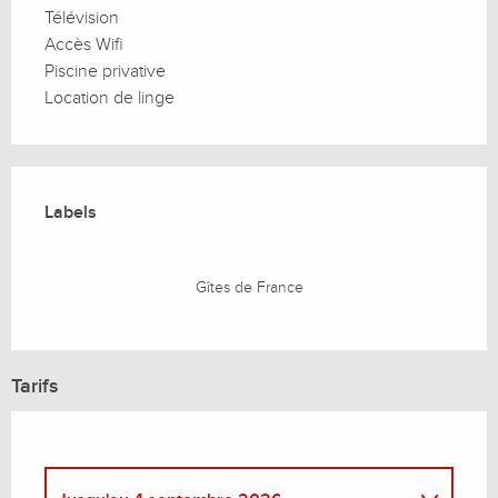
Télévision
Accès Wifi
Piscine privative
Location de linge
Offres de prestations
Labels
Labels
Gîtes de France
Tarifs