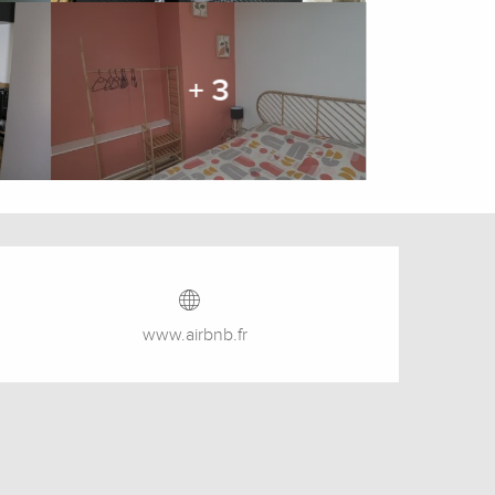
+ 3
Ouverture et coordonnée
www.airbnb.fr