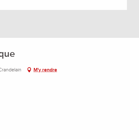
ique
-Crandelain
M'y rendre