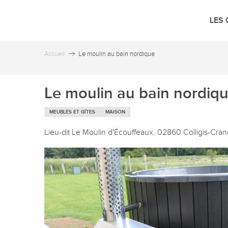
Aller
au
LES 
contenu
principal
Accueil
Le moulin au bain nordique
Le moulin au bain nordiq
MEUBLÉS ET GÎTES
MAISON
Lieu-dit Le Moulin d'Écouffeaux, 02860 Colligis-Cran