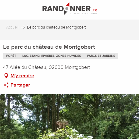
Aller
au
contenu
principal
Accueil
Le parc du château de Montgobert
Le parc du château de Montgobert
FORÊT
LAC, ETANG, RIVIÈRES, ZONES HUMIDES
PARCS ET JARDINS
47 Allée du Château, 02600 Montgobert
M'y rendre
Partager