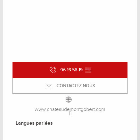
06 16 56 19
▒▒
CONTACTEZ-NOUS
www.chateaudemontgobert.com
Langues parlées
Langues parlées