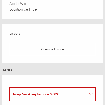
Accès Wifi
Location de linge
Offres de prestations
Labels
Labels
Gîtes de France
Tarifs
Jusqu'au
4 septembre 2026