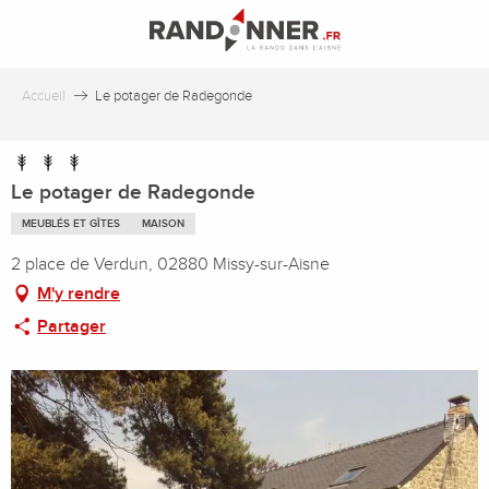
Aller
au
contenu
principal
Accueil
Le potager de Radegonde
Le potager de Radegonde
MEUBLÉS ET GÎTES
MAISON
2 place de Verdun, 02880 Missy-sur-Aisne
M'y rendre
Partager