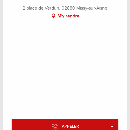
Du
19 décembre 2026
2 place de Verdun, 02880 Missy-sur-Aisne
au
1 janvier 2027
M'y rendre
Du
2 janvier 2027
au
8 janvier 2027
APPELER