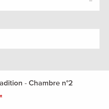
—
adition - Chambre n°2
re