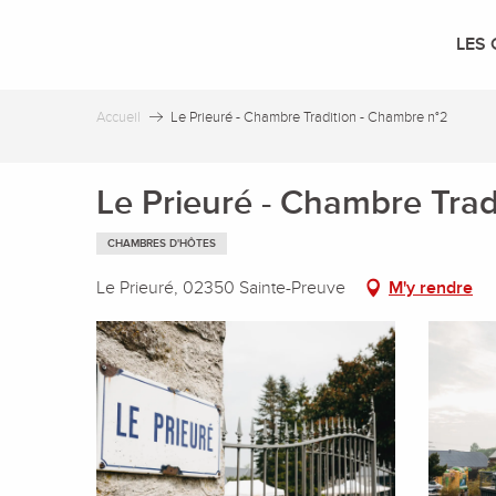
Aller
au
LES 
contenu
principal
Accueil
Le Prieuré - Chambre Tradition - Chambre n°2
Le Prieuré - Chambre Trad
CHAMBRES D'HÔTES
Le Prieuré, 02350 Sainte-Preuve
M'y rendre