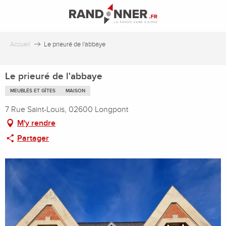
Aller
au
contenu
principal
Accueil
Le prieuré de l'abbaye
Le prieuré de l'abbaye
MEUBLÉS ET GÎTES
MAISON
7 Rue Saint-Louis, 02600 Longpont
M'y rendre
Partager