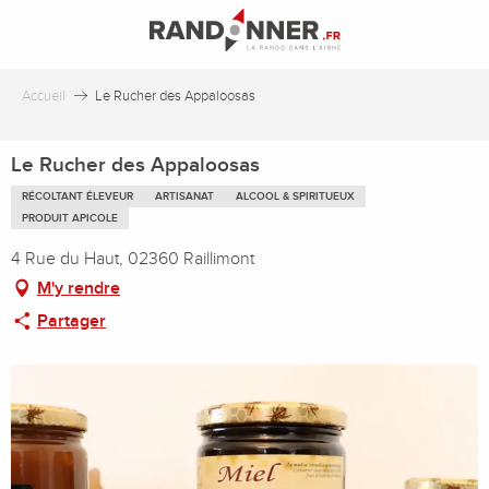
Aller
au
contenu
principal
Accueil
Le Rucher des Appaloosas
Le Rucher des Appaloosas
RÉCOLTANT ÉLEVEUR
ARTISANAT
ALCOOL & SPIRITUEUX
PRODUIT APICOLE
4 Rue du Haut, 02360 Raillimont
M'y rendre
Partager