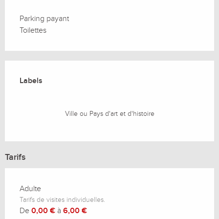
Parking payant
Toilettes
Offres de prestations
Labels
Labels
Ville ou Pays d'art et d'histoire
Tarifs
Adulte
Tarifs de visites individuelles.
De
0,00 €
à
6,00 €