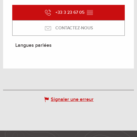
+33 3 23 67 05
▒▒
CONTACTEZ-NOUS
Langues parlées
Langues parlées
Signaler une erreur