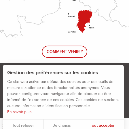
COMMENT VENIR ?
Le blog rando !
Trouver un circuit de randonnée
Gestion des préférences sur les cookies
Calendrier des jours chassés
Ce site web active par défaut des cookies pour des outils de
mesure d'audience et des fonctionnalités anonymes. Vous
Signaler un problème sur un parcours
pouvez configurer votre navigateur afin de bloquer ou être
informé de l'existence de ces cookies. Ces cookies ne stockent
Politiques des Cookies
Mentions légales
aucune information d’identification personnelle.
En savoir plus
Tout refuser
Je choisis
Tout accepter
Menu