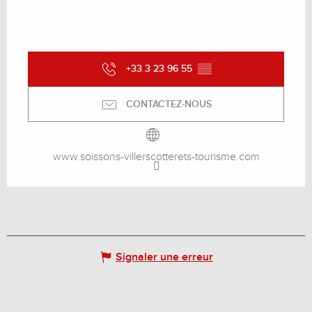
+33 3 23 96 55
▒▒
CONTACTEZ-NOUS
www.soissons-villerscotterets-tourisme.com
Signaler une erreur