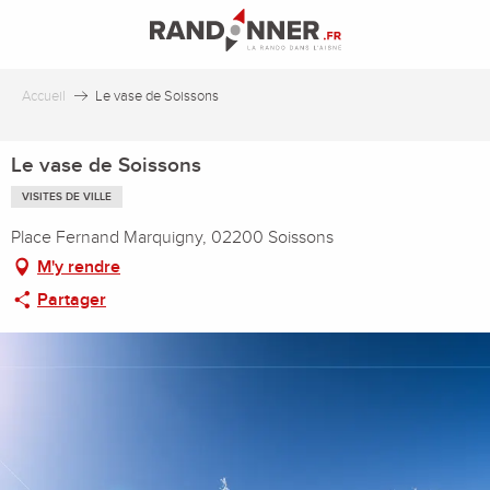
Aller
au
contenu
principal
Accueil
Le vase de Soissons
Le vase de Soissons
VISITES DE VILLE
Place Fernand Marquigny, 02200 Soissons
M'y rendre
Partager