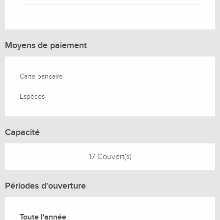
Moyens de paiement
Carte bancaire
Espèces
Capacité
17 Couvert(s)
Périodes d'ouverture
Toute l'année
Toute l'année