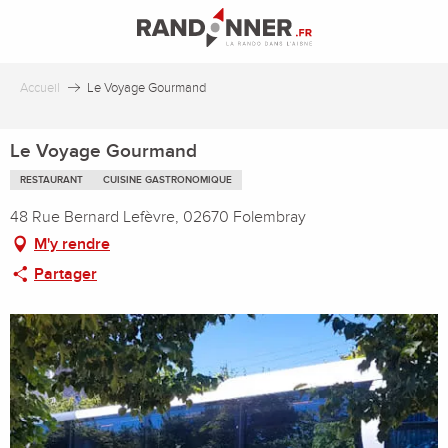
Aller
au
contenu
principal
Accueil
Le Voyage Gourmand
Le Voyage Gourmand
RESTAURANT
CUISINE GASTRONOMIQUE
48 Rue Bernard Lefèvre, 02670 Folembray
M'y rendre
Partager