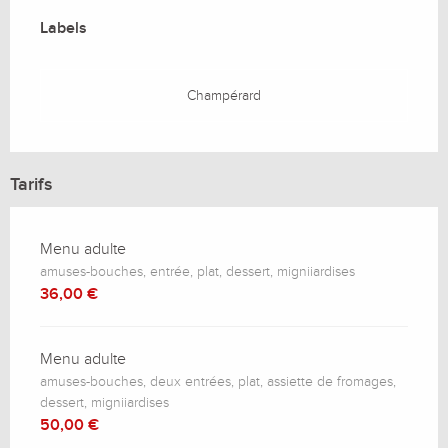
Offres de prestations
Labels
Labels
Champérard
Tarifs
Menu adulte
amuses-bouches, entrée, plat, dessert, migniiardises
36,00 €
Menu adulte
amuses-bouches, deux entrées, plat, assiette de fromages,
dessert, migniiardises
50,00 €