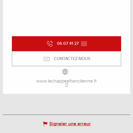
06 07 41 27
▒▒
CONTACTEZ-NOUS
www.lechappeefrancilienne.fr
Signaler une erreur