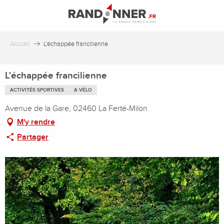
Aller
au
contenu
principal
Accueil
L'échappée francilienne
L'échappée francilienne
ACTIVITÉS SPORTIVES
A VÉLO
Avenue de la Gare, 02460 La Ferté-Milon
M'y rendre
Partager