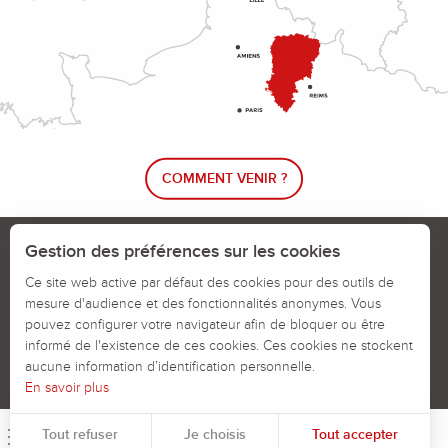
COMMENT VENIR ?
Le blog rando !
Trouver un circuit de randonnée
Gestion des préférences sur les cookies
Calendrier des jours chassés
Ce site web active par défaut des cookies pour des outils de
mesure d'audience et des fonctionnalités anonymes. Vous
Signaler un problème sur un parcours
pouvez configurer votre navigateur afin de bloquer ou être
informé de l'existence de ces cookies. Ces cookies ne stockent
Politiques des Cookies
Mentions légales
aucune information d’identification personnelle.
En savoir plus
Tout refuser
Je choisis
Tout accepter
Menu