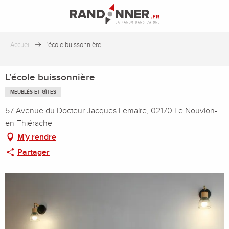
Aller
au
contenu
principal
Accueil
L'école buissonnière
L'école buissonnière
MEUBLÉS ET GÎTES
57 Avenue du Docteur Jacques Lemaire, 02170 Le Nouvion-
en-Thiérache
M'y rendre
Partager