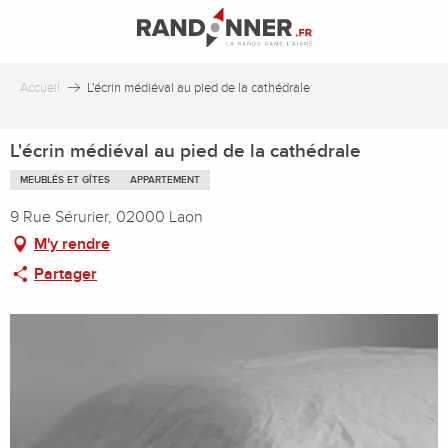
Aller
au
contenu
principal
Accueil
L'écrin médiéval au pied de la cathédrale
L'écrin médiéval au pied de la cathédrale
MEUBLÉS ET GÎTES
APPARTEMENT
9 Rue Sérurier, 02000 Laon
M'y rendre
Partager