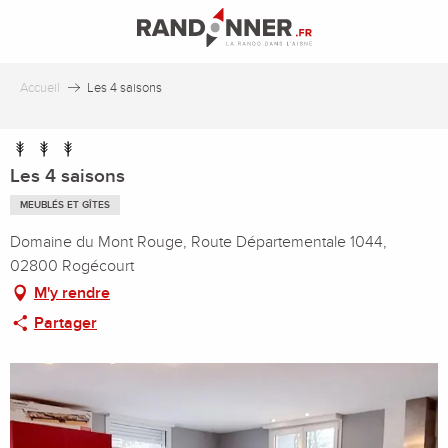
Aller
au
contenu
principal
Accueil
Les 4 saisons
Les 4 saisons
MEUBLÉS ET GÎTES
Domaine du Mont Rouge, Route Départementale 1044,
02800 Rogécourt
M'y rendre
Partager