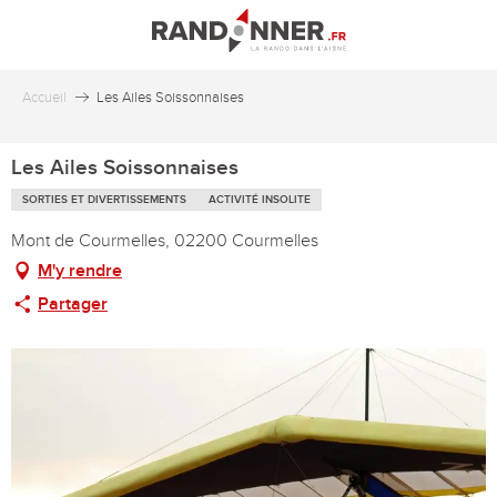
Aller
au
contenu
principal
Accueil
Les Ailes Soissonnaises
Les Ailes Soissonnaises
SORTIES ET DIVERTISSEMENTS
ACTIVITÉ INSOLITE
Mont de Courmelles, 02200 Courmelles
M'y rendre
Partager