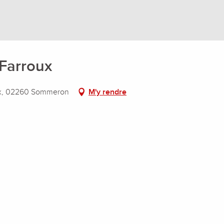
 Farroux
ux, 02260 Sommeron
M'y rendre