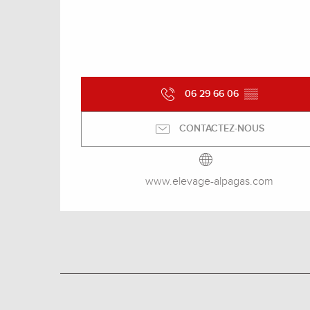
06 29 66 06
▒▒
CONTACTEZ-NOUS
www.elevage-alpagas.com