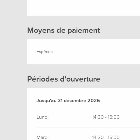
Moyens de paiement
Espèces
Périodes d'ouverture
Du
Jusqu'au
3 janvier 2026
31 décembre 2026
au
31 décembre 2026
Lundi
14:30 - 16:00
Mardi
14:30 - 16:00