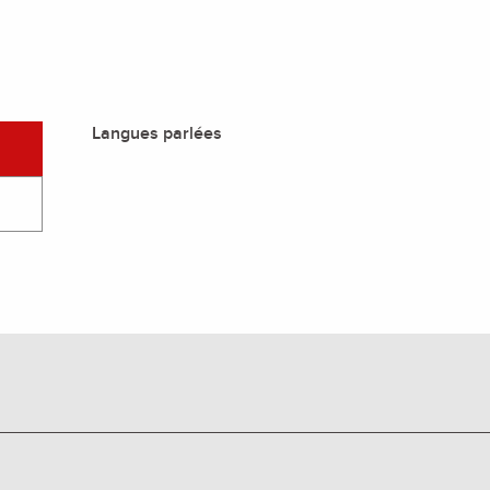
Langues parlées
Langues parlées