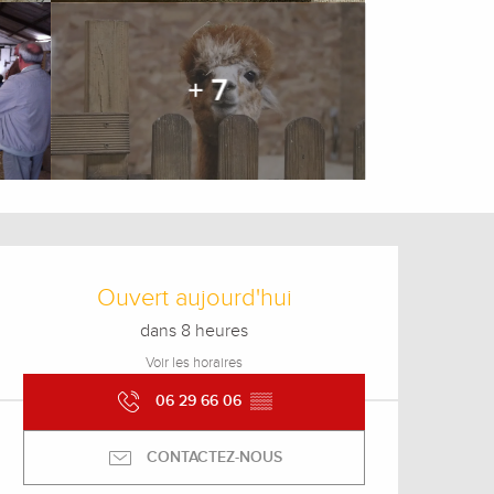
+ 7
Ouverture et coordonnée
Ouvert aujourd'hui
dans 8 heures
Voir les horaires
06 29 66 06
▒▒
CONTACTEZ-NOUS