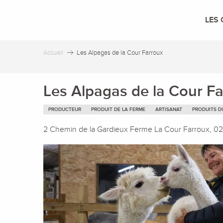
Aller
au
LES 
contenu
principal
Accueil
Les Alpagas de la Cour Farroux
Les Alpagas de la Cour F
PRODUCTEUR
PRODUIT DE LA FERME
ARTISANAT
PRODUITS D
2 Chemin de la Gardieux Ferme La Cour Farroux,