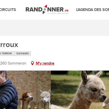
CIRCUITS
L'AGENDA DES SO
arroux
U TERROIR
ELEVAGES
 02260 Sommeron
M'y rendre