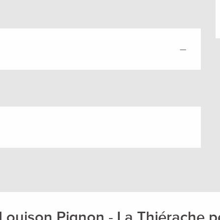
—
 Louison Pignon - La Thiérache pe