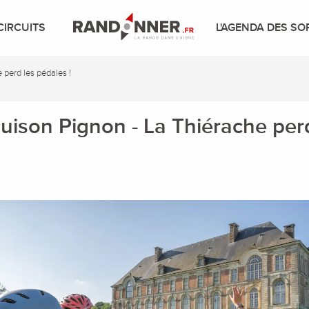
CIRCUITS
L'AGENDA DES SO
 perd les pédales !
ouison Pignon - La Thiérache perd