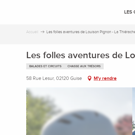
Aller
au
LES 
contenu
principal
Accueil
Les folles aventures de Louison Pignon - La Thiérache
Les folles aventures de L
BALADES ET CIRCUITS
CHASSE AUX TRÉSORS
58 Rue Lesur, 02120 Guise
M'y rendre