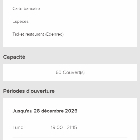
Carte bancaire
Espèces
Ticket restaurant (Edenred)
Capacité
60 Couvert(s)
Périodes d'ouverture
Du
Jusqu'au
4 janvier 2026
28 décembre 2026
au
28 décembre 2026
Lundi
19:00 - 21:15