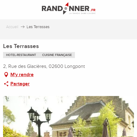
Aller
au
contenu
principal
Accueil
Les Terrasses
Les Terrasses
HOTEL-RESTAURANT
CUISINE FRANÇAISE
2, Rue des Glacières, 02600 Longpont
M'y rendre
Partager