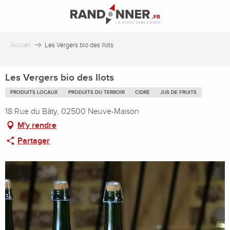
Aller
au
contenu
principal
Accueil
Les Vergers bio des Ilots
Les Vergers bio des Ilots
PRODUITS LOCAUX
PRODUITS DU TERROIR
CIDRE
JUS DE FRUITS
18 Rue du Bâty, 02500 Neuve-Maison
M'y rendre
Partager