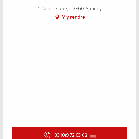
Du
19 décembre 2026
4 Grande Rue, 02860 Arrancy
au
1 janvier 2027
M'y rendre
Du
2 janvier 2027
au
8 janvier 2027
33 (0)9 72 63 02
▒▒