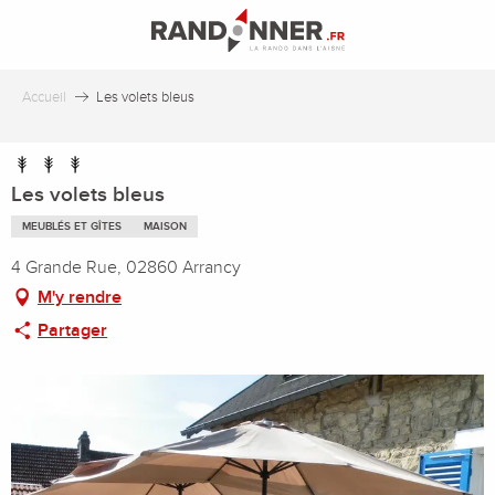
Aller
au
contenu
principal
Accueil
Les volets bleus
Les volets bleus
MEUBLÉS ET GÎTES
MAISON
4 Grande Rue, 02860 Arrancy
M'y rendre
Partager