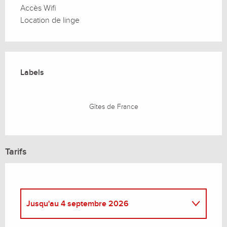
Accès Wifi
Location de linge
Offres de prestations
Labels
Labels
Gîtes de France
Tarifs
Jusqu'au
4 septembre 2026