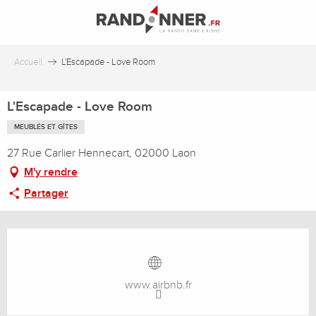
Aller
au
contenu
principal
Accueil
L'Escapade - Love Room
L'Escapade - Love Room
MEUBLÉS ET GÎTES
27 Rue Carlier Hennecart, 02000 Laon
M'y rendre
Partager
Ouverture et coordonnées
www.airbnb.fr