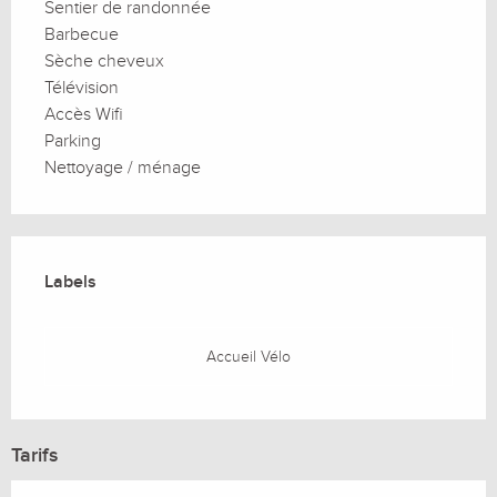
Sentier de randonnée
Barbecue
Sèche cheveux
Télévision
Accès Wifi
Parking
Nettoyage / ménage
Offres de prestations
Labels
Labels
Accueil Vélo
Tarifs