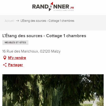
Aller
au
contenu
principal
Accueil
L'Étang des sources - Cottage 1 chambres
L'Étang des sources - Cottage 1 chambres
MEUBLÉS ET GÎTES
16 Rue des Marichoux, 02120 Malzy
M'y rendre
Partager