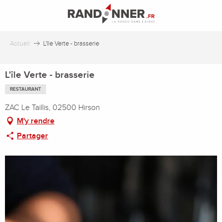
Aller
au
contenu
principal
Accueil
L'île Verte - brasserie
L'île Verte - brasserie
RESTAURANT
ZAC Le Taillis, 02500 Hirson
M'y rendre
Partager