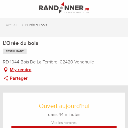
Aller
au
contenu
principal
Accueil
L'Orée du bois
L'Orée du bois
RESTAURANT
RD 1044 Bois De La Terrière, 02420 Vendhuile
M'y rendre
Partager
Ouverture et coordonnées
Ouvert aujourd'hui
dans 44 minutes
Voir les horaires