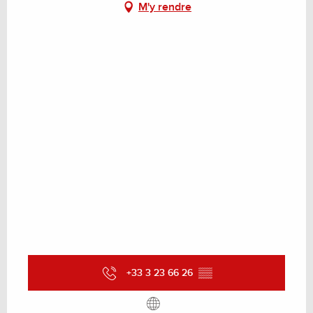
M'y rendre
+33 3 23 66 26
▒▒