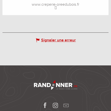
www.creperie-oreedubois.fr
Signaler une erreur