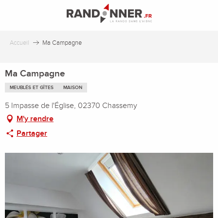
Aller
au
contenu
principal
Accueil
Ma Campagne
Ma Campagne
MEUBLÉS ET GÎTES
MAISON
5 Impasse de l'Église, 02370 Chassemy
M'y rendre
Partager