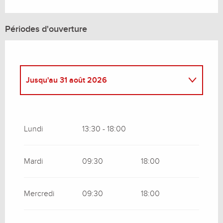
Périodes d'ouverture
Jusqu'au
31 août 2026
Du
2 janvier 2026
au
30 avril 2026
Lundi
13:30 - 18:00
Du
2 mai 2026
au
30 juin 2026
Mardi
09:30
18:00
Du
1 septembre 2026
au
30 septembre
2026
Mercredi
09:30
18:00
Du
1 octobre 2026
au
31 décembre 2026