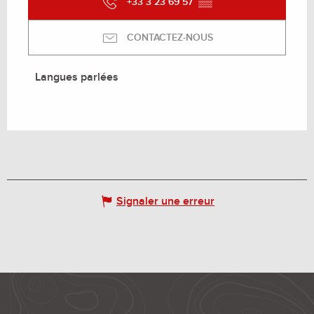
+33 3 23 69 57
▒▒
CONTACTEZ-NOUS
Langues parlées
Langues parlées
Signaler une erreur