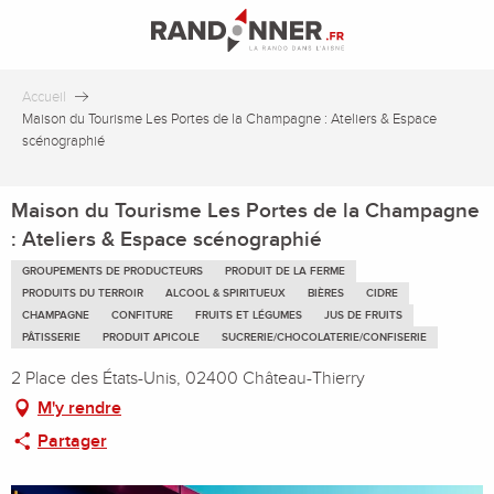
Aller
au
contenu
principal
Accueil
Maison du Tourisme Les Portes de la Champagne : Ateliers & Espace
scénographié
Maison du Tourisme Les Portes de la Champagne
: Ateliers & Espace scénographié
GROUPEMENTS DE PRODUCTEURS
PRODUIT DE LA FERME
PRODUITS DU TERROIR
ALCOOL & SPIRITUEUX
BIÈRES
CIDRE
CHAMPAGNE
CONFITURE
FRUITS ET LÉGUMES
JUS DE FRUITS
PÂTISSERIE
PRODUIT APICOLE
SUCRERIE/CHOCOLATERIE/CONFISERIE
2 Place des États-Unis, 02400 Château-Thierry
M'y rendre
Partager