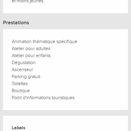
et moins jeunes.
Prestations
Animation thématique spécifique
Atelier pour adultes
Atelier pour enfants
Dégustation
Ascenseur
Parking gratuit
Toilettes
Boutique
Point d'informations touristiques
Offres de prestations
Labels
Labels