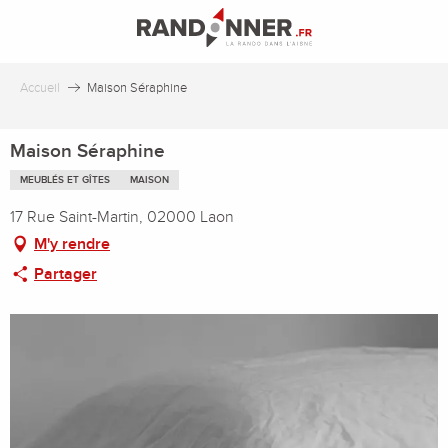
Aller
au
contenu
principal
Accueil
Maison Séraphine
Maison Séraphine
MEUBLÉS ET GÎTES
MAISON
17 Rue Saint-Martin, 02000 Laon
M'y rendre
Partager