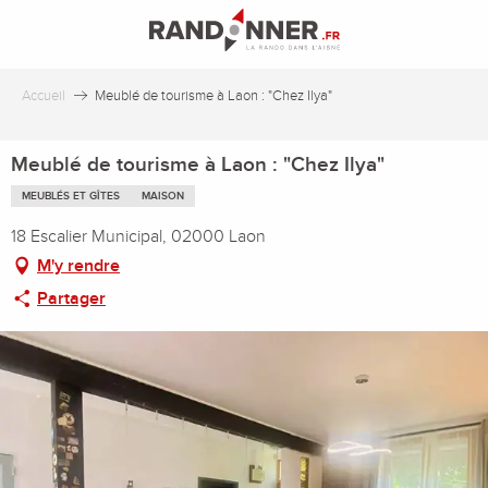
Aller
au
contenu
principal
Accueil
Meublé de tourisme à Laon : "Chez Ilya"
Meublé de tourisme à Laon : "Chez Ilya"
MEUBLÉS ET GÎTES
MAISON
18 Escalier Municipal, 02000 Laon
M'y rendre
Partager