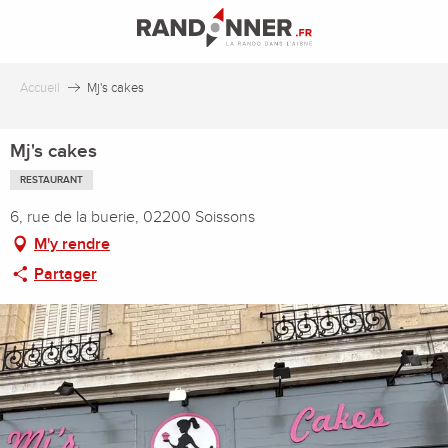
Aller
au
contenu
principal
Accueil
Mj's cakes
Mj's cakes
RESTAURANT
6, rue de la buerie, 02200 Soissons
M'y rendre
Partager