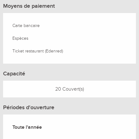
Moyens de paiement
Carte bancaire
Espèces
Ticket restaurant (Edenred)
Capacité
20 Couvert(s)
Périodes d'ouverture
Toute l'année
Toute l'année