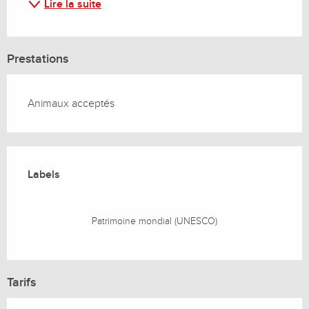
Lire la suite
Prestations
Animaux acceptés
Offres de prestations
Labels
Labels
Patrimoine mondial (UNESCO)
Tarifs