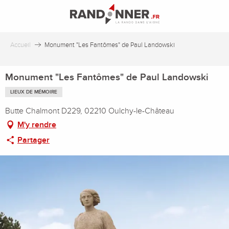
Aller
au
contenu
principal
Accueil
Monument "Les Fantômes" de Paul Landowski
Monument "Les Fantômes" de Paul Landowski
LIEUX DE MÉMOIRE
Butte Chalmont D229, 02210 Oulchy-le-Château
M'y rendre
Partager