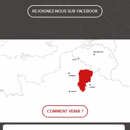
REJOIGNEZ-NOUS SUR FACEBOOK
COMMENT VENIR ?
Le blog rando !
Trouver un circuit de randonnée