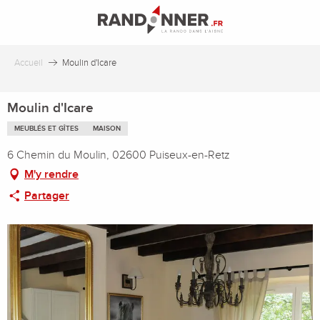
Aller
au
contenu
principal
Accueil
Moulin d'Icare
Moulin d'Icare
MEUBLÉS ET GÎTES
MAISON
6 Chemin du Moulin, 02600 Puiseux-en-Retz
M'y rendre
Partager