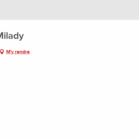
Milady
M'y rendre