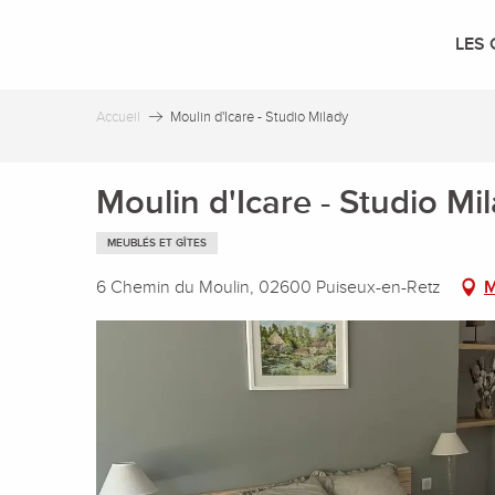
Aller
au
LES 
contenu
principal
Accueil
Moulin d'Icare - Studio Milady
Moulin d'Icare - Studio Mi
MEUBLÉS ET GÎTES
6 Chemin du Moulin, 02600 Puiseux-en-Retz
M