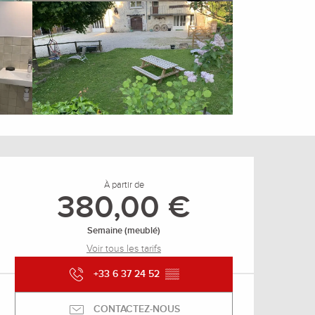
Ouverture et coordonnée
À partir de
380,00 €
Semaine (meublé)
Voir tous les tarifs
+33 6 37 24 52
▒▒
CONTACTEZ-NOUS