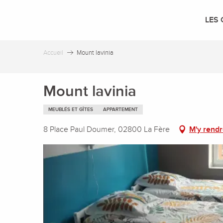
Aller
au
LES 
contenu
principal
Accueil
Mount lavinia
Mount lavinia
MEUBLÉS ET GÎTES
APPARTEMENT
8 Place Paul Doumer, 02800 La Fère
M'y rend