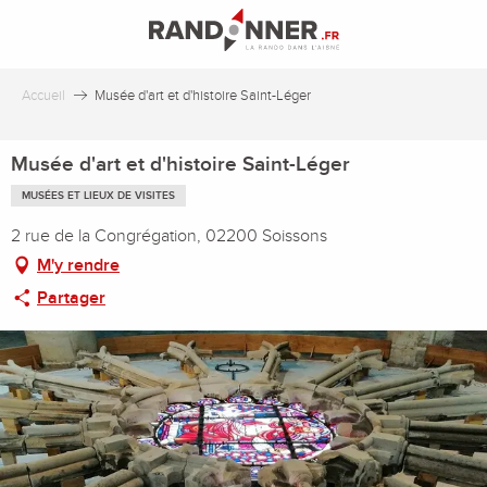
Aller
au
contenu
principal
Accueil
Musée d'art et d'histoire Saint-Léger
Musée d'art et d'histoire Saint-Léger
MUSÉES ET LIEUX DE VISITES
2 rue de la Congrégation, 02200 Soissons
M'y rendre
Partager