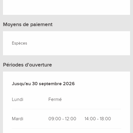
Moyens de paiement
Espèces
Périodes d'ouverture
Du
Jusqu'au
1 avril 2026
30 septembre 2026
au
30 septembre 2026
Lundi
Fermé
Mardi
09:00 - 12:00
14:00 - 18:00