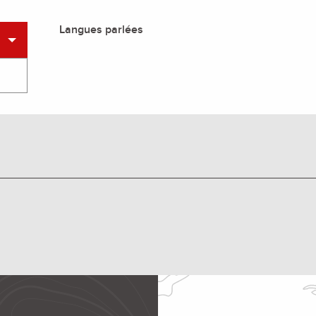
Langues parlées
Langues parlées