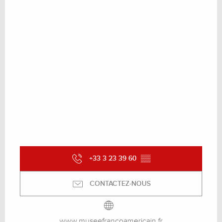
+33 3 23 39 60
▒▒
CONTACTEZ-NOUS
www.museefrancoamericain.fr