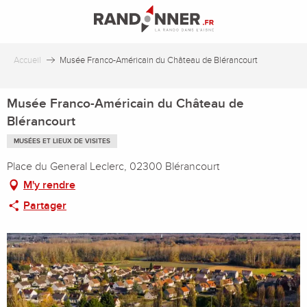
Aller
au
contenu
principal
Accueil
Musée Franco-Américain du Château de Blérancourt
Musée Franco-Américain du Château de
Blérancourt
MUSÉES ET LIEUX DE VISITES
Place du General Leclerc, 02300 Blérancourt
M'y rendre
Partager