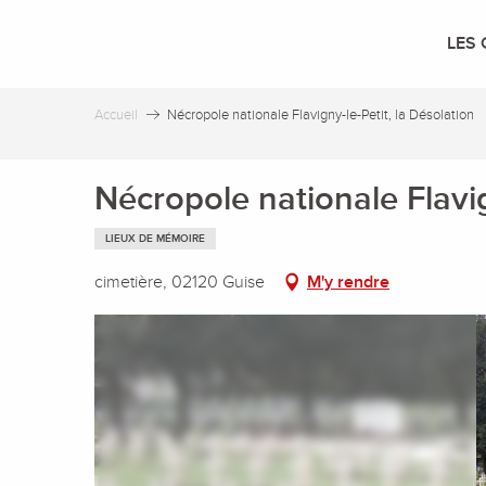
Aller
au
LES 
contenu
principal
Accueil
Nécropole nationale Flavigny-le-Petit, la Désolation
Nécropole nationale Flavig
LIEUX DE MÉMOIRE
cimetière, 02120 Guise
M'y rendre