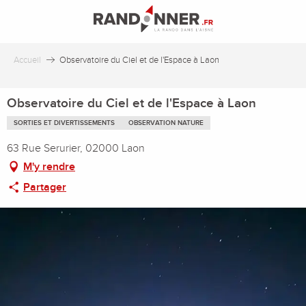
Aller
au
contenu
principal
Accueil
Observatoire du Ciel et de l'Espace à Laon
Observatoire du Ciel et de l'Espace à Laon
SORTIES ET DIVERTISSEMENTS
OBSERVATION NATURE
63 Rue Serurier, 02000 Laon
M'y rendre
Partager