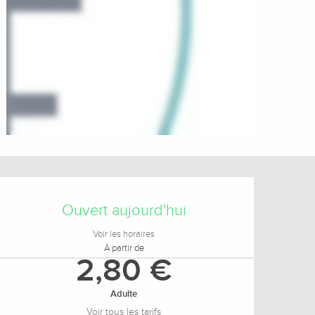
Ouverture et coordonnée
Ouvert aujourd'hui
Voir les horaires
À partir de
2,80 €
Adulte
Voir tous les tarifs