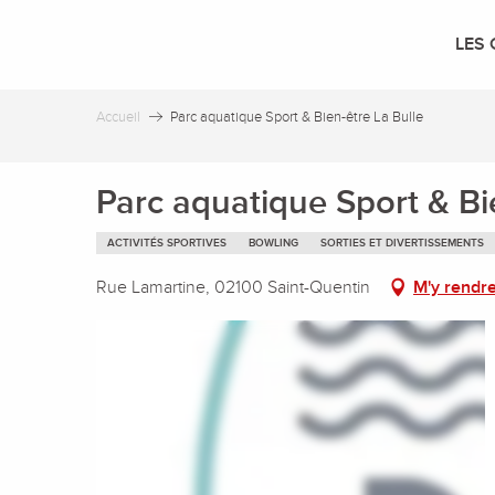
Aller
au
LES 
contenu
principal
Accueil
Parc aquatique Sport & Bien-être La Bulle
Parc aquatique Sport & Bi
ACTIVITÉS SPORTIVES
BOWLING
SORTIES ET DIVERTISSEMENTS
Rue Lamartine, 02100 Saint-Quentin
M'y rendr