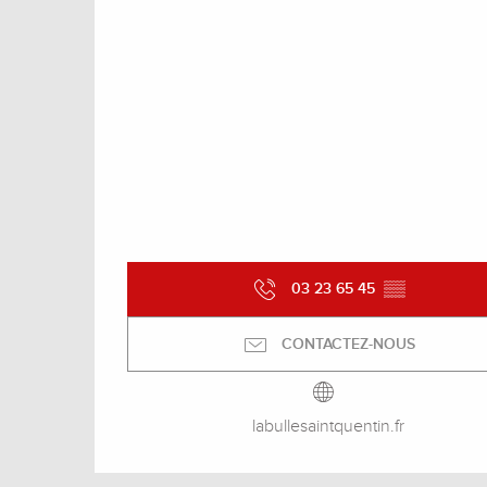
03 23 65 45
▒▒
CONTACTEZ-NOUS
labullesaintquentin.fr