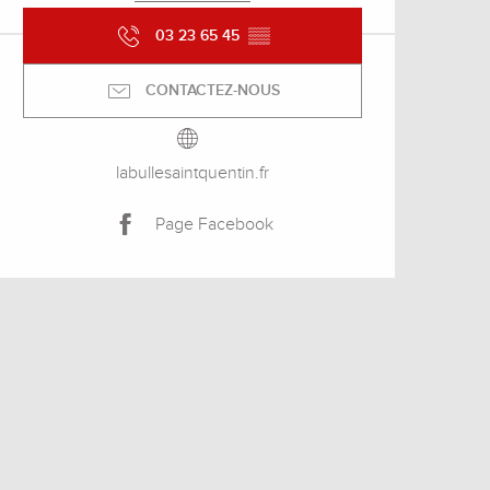
03 23 65 45
▒▒
CONTACTEZ-NOUS
labullesaintquentin.fr
Page Facebook