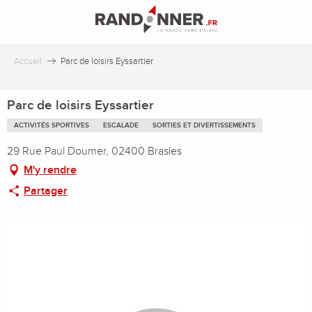
Aller
au
contenu
principal
Accueil
Parc de loisirs Eyssartier
Parc de loisirs Eyssartier
ACTIVITÉS SPORTIVES
ESCALADE
SORTIES ET DIVERTISSEMENTS
29 Rue Paul Doumer, 02400 Brasles
M'y rendre
Partager