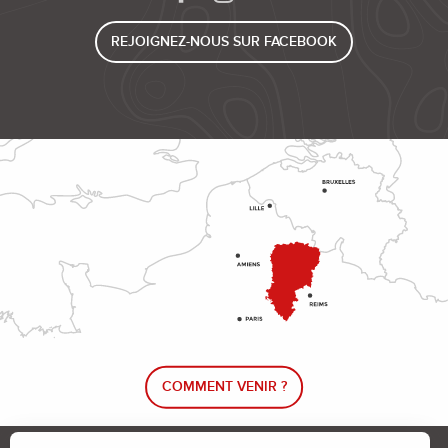
REJOIGNEZ-NOUS SUR FACEBOOK
COMMENT VENIR ?
Le blog rando !
Trouver un circuit de randonnée