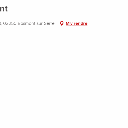
nt
t, 02250 Bosmont-sur-Serre
M'y rendre