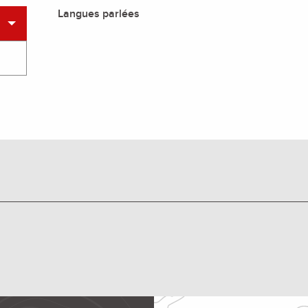
Langues parlées
Langues parlées