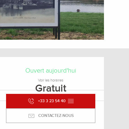
Ouverture et coordonnée
Ouvert aujourd'hui
Voir les horaires
Gratuit
+33 3 23 54 40
▒▒
CONTACTEZ-NOUS