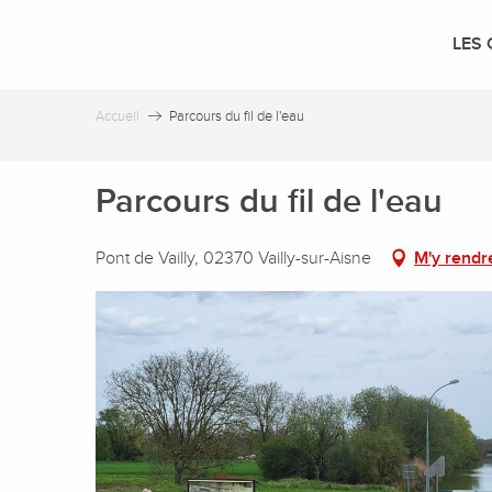
Aller
au
LES 
contenu
principal
Accueil
Parcours du fil de l'eau
Parcours du fil de l'eau
Pont de Vailly, 02370 Vailly-sur-Aisne
M'y rendr