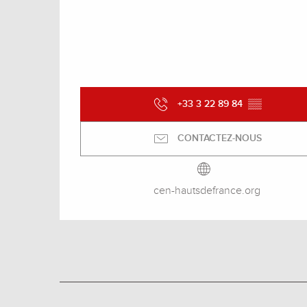
+33 3 22 89 84
▒▒
CONTACTEZ-NOUS
cen-hautsdefrance.org