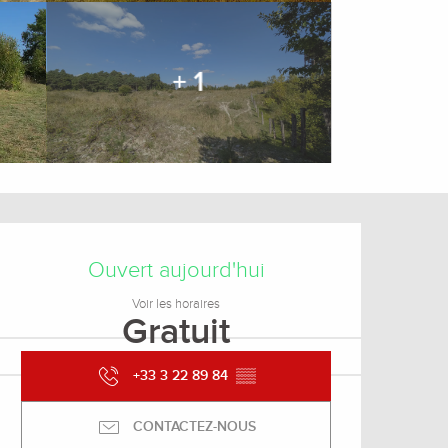
+ 1
Ouverture et coordonnée
Ouvert aujourd'hui
Voir les horaires
Gratuit
+33 3 22 89 84
▒▒
CONTACTEZ-NOUS