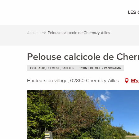
Aller
au
LES 
contenu
principal
Accueil
Pelouse calcicole de Chermizy-Ailles
Pelouse calcicole de Cher
COTEAUX, PELOUSE, LANDES
POINT DE VUE / PANORAMA
Hauteurs du village, 02860 Chermizy-Ailles
M'y