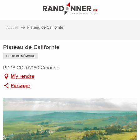
Aller
au
contenu
principal
Accueil
Plateau de Californie
Plateau de Californie
LIEUX DE MÉMOIRE
RD 18 CD, 02160 Craonne
M'y rendre
Partager