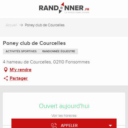
Aller
au
contenu
principal
Accueil
Poney club de Courcelles
Poney club de Courcelles
ACTIVITÉS SPORTIVES
RANDONNÉE ÉQUESTRE
4 hameau de Courcelles, 02110 Fonsommes
M'y rendre
Partager
Ouverture et coordonnées
Ouvert aujourd'hui
Voir les horaires
APPELER