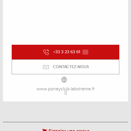
+33 3 23 63 61
▒▒
CONTACTEZ-NOUS
www.poneyclub-laboheme.fr
Signaler une erreur