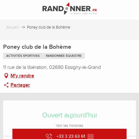
Aller
au
contenu
principal
Accueil
Poney club de la Bohème
Poney club de la Bohème
ACTIVITÉS SPORTIVES
RANDONNÉE ÉQUESTRE
11 rue de la libération, 02690 Essigny-le-Grand
M'y rendre
Partager
Ouverture et coordonnées
Ouvert aujourd'hui
Voir les horaires
+33 3 23 63 61
▒▒