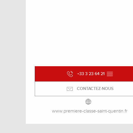
+33 3 23 64 21
▒▒
CONTACTEZ-NOUS
www.premiere-classe-saint-quentin.fr