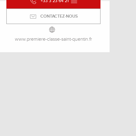
+33 3 23 64 21
▒▒
CONTACTEZ-NOUS
www.premiere-classe-saint-quentin.fr