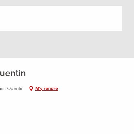
Quentin
int-Quentin
M'y rendre