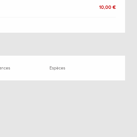
10,00 €
ances
Espèces