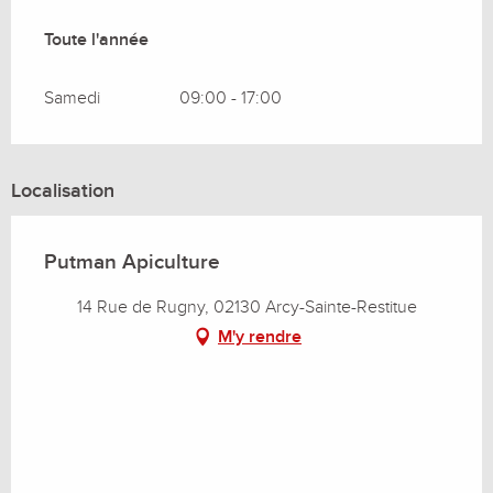
Toute l'année
Toute l'année
Samedi
09:00 - 17:00
Localisation
Putman Apiculture
14 Rue de Rugny, 02130 Arcy-Sainte-Restitue
M'y rendre