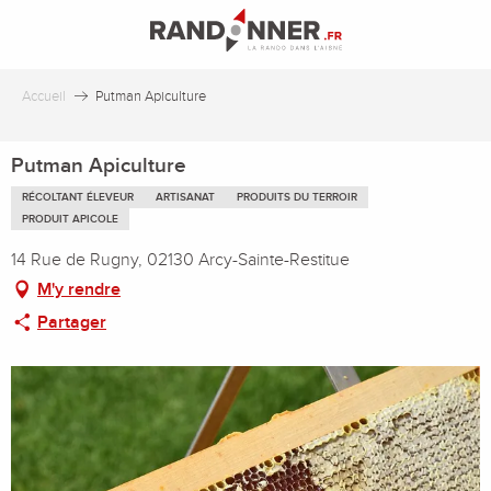
Aller
au
contenu
principal
Accueil
Putman Apiculture
Putman Apiculture
RÉCOLTANT ÉLEVEUR
ARTISANAT
PRODUITS DU TERROIR
PRODUIT APICOLE
14 Rue de Rugny, 02130 Arcy-Sainte-Restitue
M'y rendre
Partager